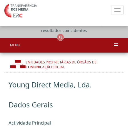
Toggl
navig
Apenas
OCS
Entidades
Tudo
resultados coincidentes
MENU
ENTIDADES PROPRIETÁRIAS DE ÓRGÃOS DE
COMUNICAÇÃO SOCIAL
Young Direct Media, Lda.
Dados Gerais
Actividade Principal