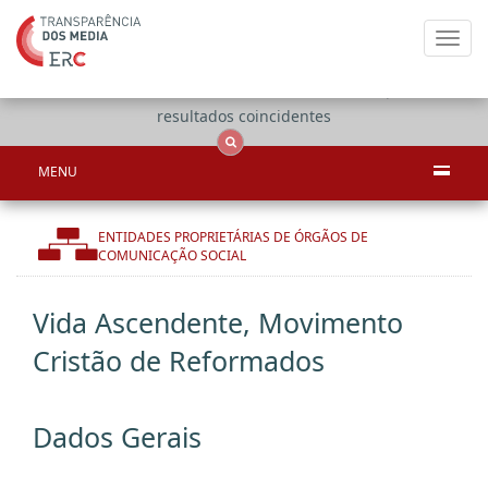
Toggl
navig
Apenas
OCS
Entidades
Tudo
resultados coincidentes
MENU
ENTIDADES PROPRIETÁRIAS DE ÓRGÃOS DE
COMUNICAÇÃO SOCIAL
Vida Ascendente, Movimento
Cristão de Reformados
Dados Gerais