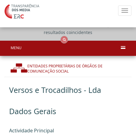
Toggl
navig
Apenas
OCS
Entidades
Tudo
resultados coincidentes
MENU
ENTIDADES PROPRIETÁRIAS DE ÓRGÃOS DE
COMUNICAÇÃO SOCIAL
Versos e Trocadilhos - Lda
Dados Gerais
Actividade Principal