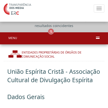
Toggl
navig
Apenas
OCS
Entidades
Tudo
resultados coincidentes
MENU
ENTIDADES PROPRIETÁRIAS DE ÓRGÃOS DE
COMUNICAÇÃO SOCIAL
União Espírita Cristã - Associação
Cultural de Divulgação Espírita
Dados Gerais