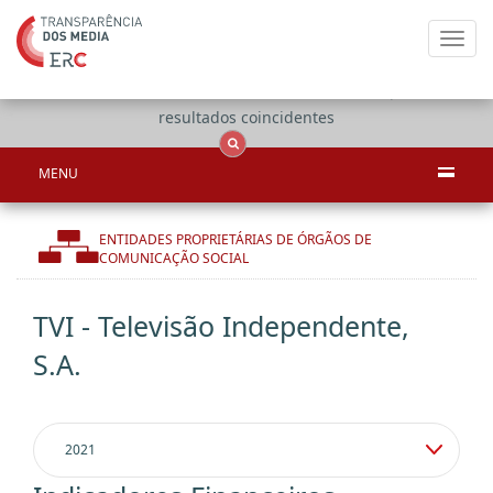
Toggl
navig
Apenas
OCS
Entidades
Tudo
resultados coincidentes
MENU
ENTIDADES PROPRIETÁRIAS DE ÓRGÃOS DE
COMUNICAÇÃO SOCIAL
TVI - Televisão Independente,
S.A.