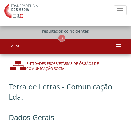
Toggl
navig
Apenas
OCS
Entidades
Tudo
resultados coincidentes
MENU
ENTIDADES PROPRIETÁRIAS DE ÓRGÃOS DE
COMUNICAÇÃO SOCIAL
Terra de Letras - Comunicação,
Lda.
Dados Gerais