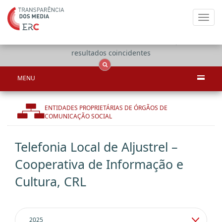
Toggl
navig
Apenas
OCS
Entidades
Tudo
resultados coincidentes
MENU
ENTIDADES PROPRIETÁRIAS DE ÓRGÃOS DE
COMUNICAÇÃO SOCIAL
Telefonia Local de Aljustrel –
Cooperativa de Informação e
Cultura, CRL