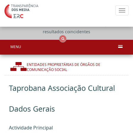
Toggl
navig
Apenas
OCS
Entidades
Tudo
resultados coincidentes
MENU
ENTIDADES PROPRIETÁRIAS DE ÓRGÃOS DE
COMUNICAÇÃO SOCIAL
Taprobana Associação Cultural
Dados Gerais
Actividade Principal