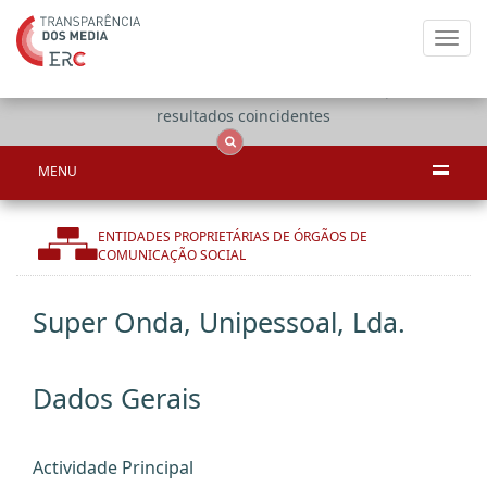
Toggl
navig
Apenas
OCS
Entidades
Tudo
resultados coincidentes
MENU
ENTIDADES PROPRIETÁRIAS DE ÓRGÃOS DE
COMUNICAÇÃO SOCIAL
Super Onda, Unipessoal, Lda.
Dados Gerais
Actividade Principal