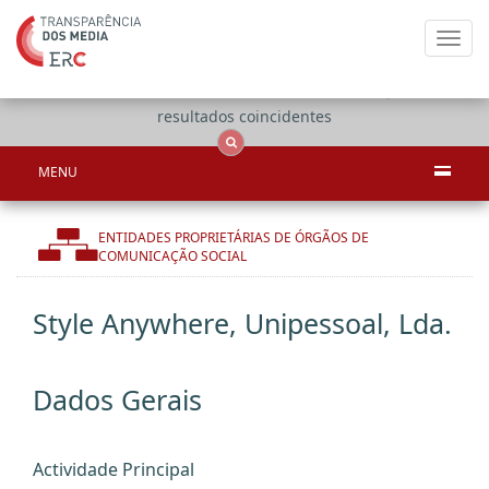
Toggl
navig
Apenas
OCS
Entidades
Tudo
resultados coincidentes
MENU
ENTIDADES PROPRIETÁRIAS DE ÓRGÃOS DE
COMUNICAÇÃO SOCIAL
Style Anywhere, Unipessoal, Lda.
Dados Gerais
Actividade Principal