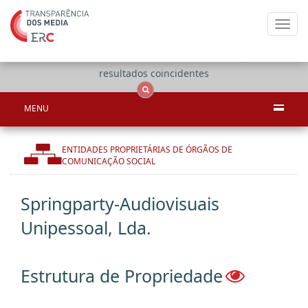
Toggl
navig
Apenas
OCS
Entidades
Tudo
resultados coincidentes
MENU
ENTIDADES PROPRIETÁRIAS DE ÓRGÃOS DE
COMUNICAÇÃO SOCIAL
Springparty-Audiovisuais
Unipessoal, Lda.
Estrutura de Propriedade