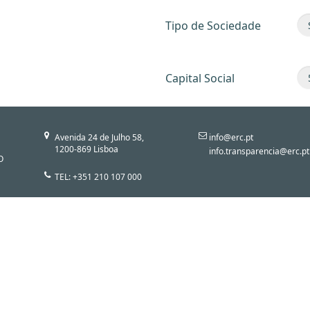
Tipo de Sociedade
Capital Social
Avenida 24 de Julho 58,
info@erc.pt
1200-869 Lisboa
info.transparencia@erc.pt
O
TEL: +351 210 107 000