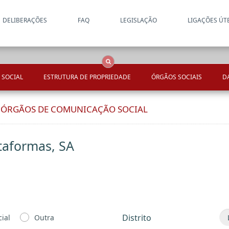
DELIBERAÇÕES
FAQ
LEGISLAÇÃO
LIGAÇÕES ÚT
Apenas resultados coincide
OCS
Entidades
Tudo
 SOCIAL
ESTRUTURA DE PROPRIEDADE
ÓRGÃOS SOCIAIS
D
E ÓRGÃOS DE COMUNICAÇÃO SOCIAL
taformas, SA
Distrito
ial
Outra