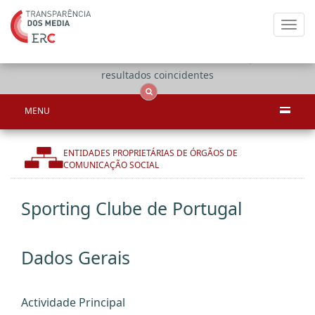
Toggl
navig
Apenas
OCS
Entidades
Tudo
resultados coincidentes
MENU
ENTIDADES PROPRIETÁRIAS DE ÓRGÃOS DE
COMUNICAÇÃO SOCIAL
Sporting Clube de Portugal
Dados Gerais
Actividade Principal