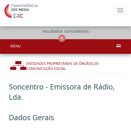
Toggl
navig
Apenas
OCS
Entidades
Tudo
resultados coincidentes
MENU
ENTIDADES PROPRIETÁRIAS DE ÓRGÃOS DE
COMUNICAÇÃO SOCIAL
Soncentro - Emissora de Rádio,
Lda.
Dados Gerais