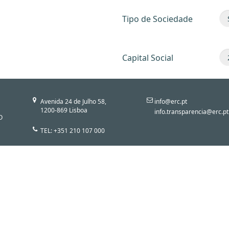
Tipo de Sociedade
Capital Social
Avenida 24 de Julho 58,
info@erc.pt
1200-869 Lisboa
info.transparencia@erc.pt
O
TEL: +351 210 107 000