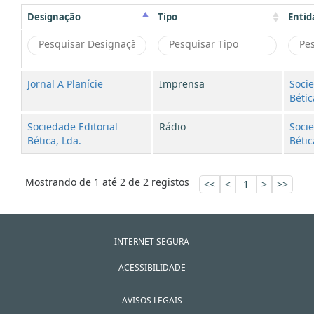
Designação
Tipo
Entid
Jornal A Planície
Imprensa
Socie
Bétic
Sociedade Editorial
Rádio
Socie
Bética, Lda.
Bétic
Mostrando de 1 até 2 de 2 registos
<<
<
1
>
>>
INTERNET SEGURA
ACESSIBILIDADE
AVISOS LEGAIS