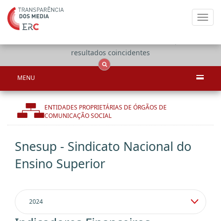
Toggl
navig
Apenas
OCS
Entidades
Tudo
resultados coincidentes
MENU
ENTIDADES PROPRIETÁRIAS DE ÓRGÃOS DE
COMUNICAÇÃO SOCIAL
Snesup - Sindicato Nacional do
Ensino Superior