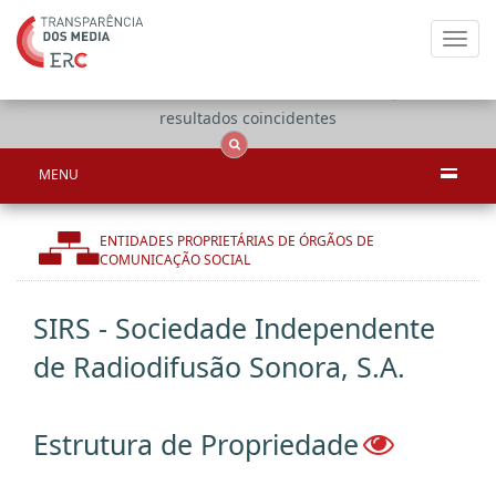
Toggl
navig
Apenas
OCS
Entidades
Tudo
resultados coincidentes
MENU
ENTIDADES PROPRIETÁRIAS DE ÓRGÃOS DE
COMUNICAÇÃO SOCIAL
SIRS - Sociedade Independente
de Radiodifusão Sonora, S.A.
Estrutura de Propriedade