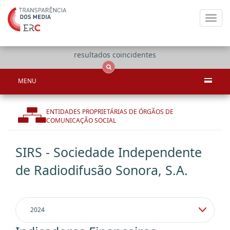
Toggl
navig
Apenas
OCS
Entidades
Tudo
resultados coincidentes
MENU
ENTIDADES PROPRIETÁRIAS DE ÓRGÃOS DE
COMUNICAÇÃO SOCIAL
SIRS - Sociedade Independente
de Radiodifusão Sonora, S.A.