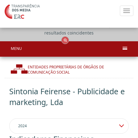
Toggl
navig
Apenas
OCS
Entidades
Tudo
resultados coincidentes
MENU
ENTIDADES PROPRIETÁRIAS DE ÓRGÃOS DE
COMUNICAÇÃO SOCIAL
Sintonia Feirense - Publicidade e
marketing, Lda