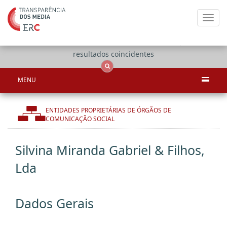
Toggl
navig
Apenas
OCS
Entidades
Tudo
resultados coincidentes
MENU
ENTIDADES PROPRIETÁRIAS DE ÓRGÃOS DE
COMUNICAÇÃO SOCIAL
Silvina Miranda Gabriel & Filhos,
Lda
Dados Gerais