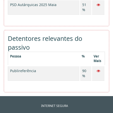
PSD Autárquicas 2025 Maia
51
%
Detentores relevantes do
passivo
Pessoa
%
Ver
Mais
Publireferência
90
%
INTERNET SEGURA