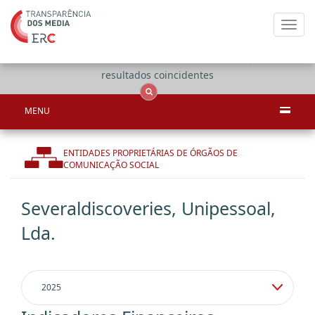
Toggl
navig
Apenas
OCS
Entidades
Tudo
resultados coincidentes
MENU
ENTIDADES PROPRIETÁRIAS DE ÓRGÃOS DE
COMUNICAÇÃO SOCIAL
Severaldiscoveries, Unipessoal,
Lda.