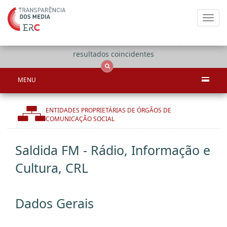
Toggl
navig
Apenas
OCS
Entidades
Tudo
resultados coincidentes
MENU
ENTIDADES PROPRIETÁRIAS DE ÓRGÃOS DE
COMUNICAÇÃO SOCIAL
Saldida FM - Rádio, Informação e
Cultura, CRL
Dados Gerais