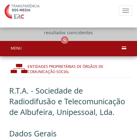
Toggl
navig
Apenas
OCS
Entidades
Tudo
resultados coincidentes
MENU
ENTIDADES PROPRIETÁRIAS DE ÓRGÃOS DE
COMUNICAÇÃO SOCIAL
R.T.A. - Sociedade de
Radiodifusão e Telecomunicação
de Albufeira, Unipessoal, Lda.
Dados Gerais