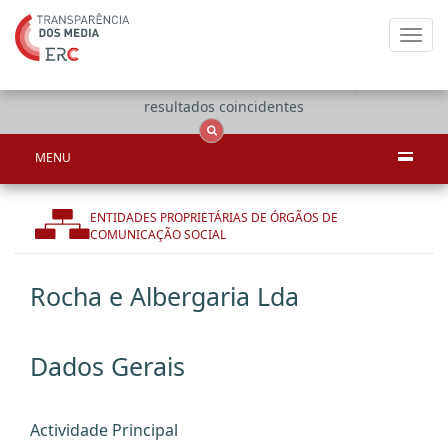
Toggl
navig
Apenas
OCS
Entidades
Tudo
resultados coincidentes
MENU
ENTIDADES PROPRIETÁRIAS DE ÓRGÃOS DE
COMUNICAÇÃO SOCIAL
Rocha e Albergaria Lda
Dados Gerais
Actividade Principal