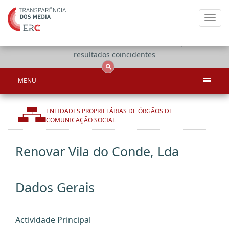
Toggl
navig
Apenas
OCS
Entidades
Tudo
resultados coincidentes
MENU
ENTIDADES PROPRIETÁRIAS DE ÓRGÃOS DE
COMUNICAÇÃO SOCIAL
Renovar Vila do Conde, Lda
Dados Gerais
Actividade Principal