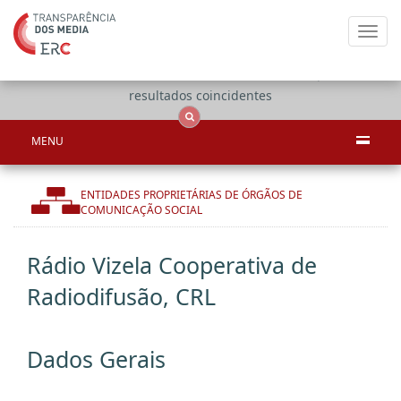
Toggl
navig
Apenas
OCS
Entidades
Tudo
resultados coincidentes
MENU
ENTIDADES PROPRIETÁRIAS DE ÓRGÃOS DE
COMUNICAÇÃO SOCIAL
Rádio Vizela Cooperativa de
Radiodifusão, CRL
Dados Gerais