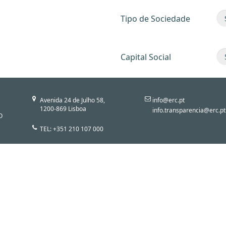
Tipo de Sociedade
Capital Social
Avenida 24 de Julho 58,
info@erc.pt
1200-869 Lisboa
info.transparencia@erc.pt
O
TEL: +351 210 107 000