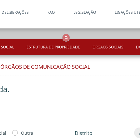
DELIBERAÇÕES
FAQ
LEGISLAÇÃO
LIGAÇÕES ÚT
Apenas resultados coincide
OCS
Entidades
Tudo
 SOCIAL
ESTRUTURA DE PROPRIEDADE
ÓRGÃOS SOCIAIS
D
E ÓRGÃOS DE COMUNICAÇÃO SOCIAL
da.
Distrito
ial
Outra