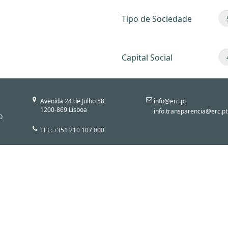
Tipo de Sociedade
Capital Social
Avenida 24 de Julho 58,
info@erc.pt
1200-869 Lisboa
info.transparencia@erc.pt
O
TEL: +351 210 107 000