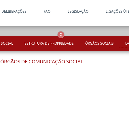
DELIBERAÇÕES
FAQ
LEGISLAÇÃO
LIGAÇÕES ÚT
Apenas resultados coincide
OCS
Entidades
Tudo
 SOCIAL
ESTRUTURA DE PROPRIEDADE
ÓRGÃOS SOCIAIS
D
E ÓRGÃOS DE COMUNICAÇÃO SOCIAL