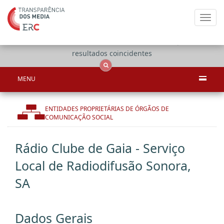
Toggl
navig
Apenas
OCS
Entidades
Tudo
resultados coincidentes
MENU
ENTIDADES PROPRIETÁRIAS DE ÓRGÃOS DE
COMUNICAÇÃO SOCIAL
Rádio Clube de Gaia - Serviço
Local de Radiodifusão Sonora,
SA
Dados Gerais