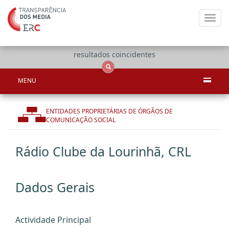
Toggl
navig
Apenas
OCS
Entidades
Tudo
resultados coincidentes
MENU
ENTIDADES PROPRIETÁRIAS DE ÓRGÃOS DE
COMUNICAÇÃO SOCIAL
Rádio Clube da Lourinhã, CRL
Dados Gerais
Actividade Principal