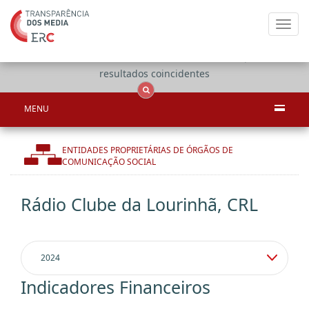
Toggl
navig
Apenas
OCS
Entidades
Tudo
resultados coincidentes
MENU
ENTIDADES PROPRIETÁRIAS DE ÓRGÃOS DE
COMUNICAÇÃO SOCIAL
Rádio Clube da Lourinhã, CRL
Indicadores Financeiros