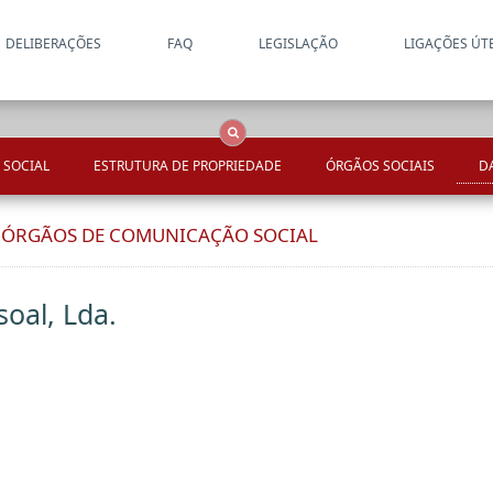
DELIBERAÇÕES
FAQ
LEGISLAÇÃO
LIGAÇÕES ÚT
Apenas resultados coincide
OCS
Entidades
Tudo
 SOCIAL
ESTRUTURA DE PROPRIEDADE
ÓRGÃOS SOCIAIS
D
E ÓRGÃOS DE COMUNICAÇÃO SOCIAL
oal, Lda.