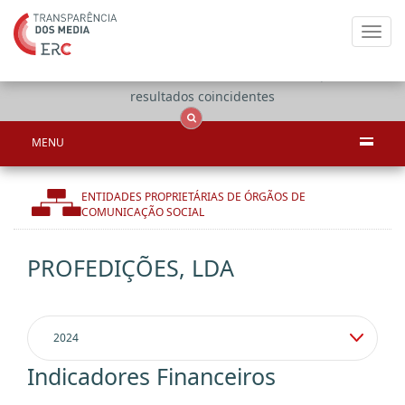
Toggl
navig
Apenas
OCS
Entidades
Tudo
resultados coincidentes
MENU
ENTIDADES PROPRIETÁRIAS DE ÓRGÃOS DE
COMUNICAÇÃO SOCIAL
PROFEDIÇÕES, LDA
Indicadores Financeiros