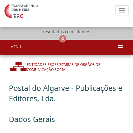
Toggl
navig
Apenas
OCS
Entidades
Tudo
resultados coincidentes
MENU
ENTIDADES PROPRIETÁRIAS DE ÓRGÃOS DE
COMUNICAÇÃO SOCIAL
Postal do Algarve - Publicações e
Editores, Lda.
Dados Gerais