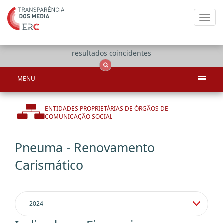
Toggl
navig
Apenas
OCS
Entidades
Tudo
resultados coincidentes
MENU
ENTIDADES PROPRIETÁRIAS DE ÓRGÃOS DE
COMUNICAÇÃO SOCIAL
Pneuma - Renovamento
Carismático