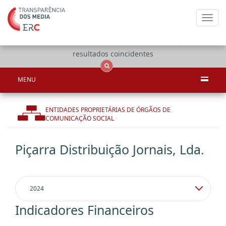
Toggl
navig
Apenas
OCS
Entidades
Tudo
resultados coincidentes
MENU
ENTIDADES PROPRIETÁRIAS DE ÓRGÃOS DE
COMUNICAÇÃO SOCIAL
Piçarra Distribuição Jornais, Lda.
Indicadores Financeiros