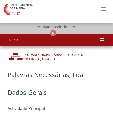
Toggl
navig
Apenas
OCS
Entidades
Tudo
resultados coincidentes
MENU
ENTIDADES PROPRIETÁRIAS DE ÓRGÃOS DE
COMUNICAÇÃO SOCIAL
Palavras Necessárias, Lda.
Dados Gerais
Actividade Principal