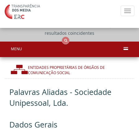
Toggl
navig
Apenas
OCS
Entidades
Tudo
resultados coincidentes
MENU
ENTIDADES PROPRIETÁRIAS DE ÓRGÃOS DE
COMUNICAÇÃO SOCIAL
Palavras Aliadas - Sociedade
Unipessoal, Lda.
Dados Gerais