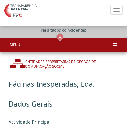
Toggl
navig
Apenas
OCS
Entidades
Tudo
resultados coincidentes
MENU
ENTIDADES PROPRIETÁRIAS DE ÓRGÃOS DE
COMUNICAÇÃO SOCIAL
Páginas Inesperadas, Lda.
Dados Gerais
Actividade Principal