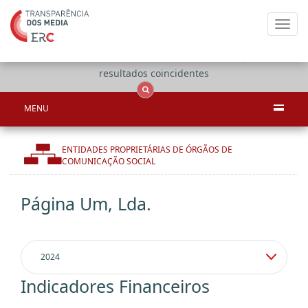
Toggl
navig
Apenas
OCS
Entidades
Tudo
resultados coincidentes
MENU
ENTIDADES PROPRIETÁRIAS DE ÓRGÃOS DE
COMUNICAÇÃO SOCIAL
Página Um, Lda.
Indicadores Financeiros