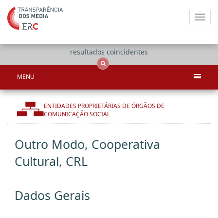
Toggl
navig
Apenas
OCS
Entidades
Tudo
resultados coincidentes
MENU
ENTIDADES PROPRIETÁRIAS DE ÓRGÃOS DE
COMUNICAÇÃO SOCIAL
Outro Modo, Cooperativa
Cultural, CRL
Dados Gerais