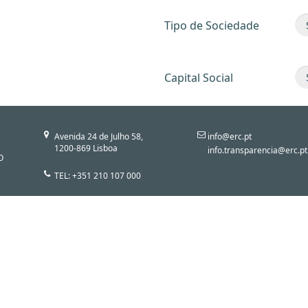
Tipo de Sociedade
Capital Social
Avenida 24 de Julho 58,
info@erc.pt
1200-869 Lisboa
info.transparencia@erc.pt
O
TEL: +351 210 107 000