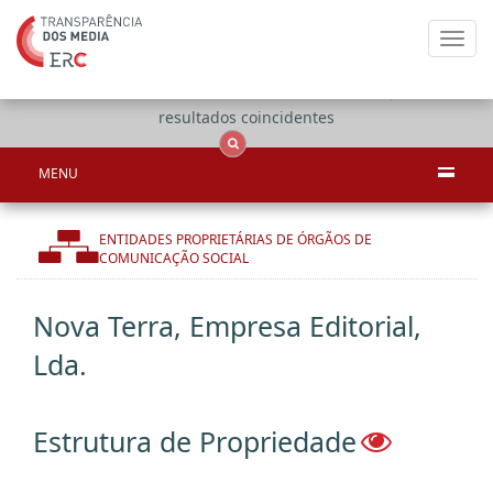
Toggl
navig
Apenas
OCS
Entidades
Tudo
resultados coincidentes
MENU
ENTIDADES PROPRIETÁRIAS DE ÓRGÃOS DE
COMUNICAÇÃO SOCIAL
Nova Terra, Empresa Editorial,
Lda.
Estrutura de Propriedade