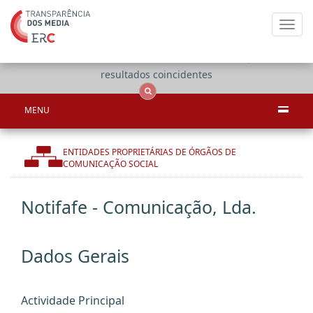
Toggl
navig
Apenas
OCS
Entidades
Tudo
resultados coincidentes
MENU
ENTIDADES PROPRIETÁRIAS DE ÓRGÃOS DE
COMUNICAÇÃO SOCIAL
Notifafe - Comunicação, Lda.
Dados Gerais
Actividade Principal