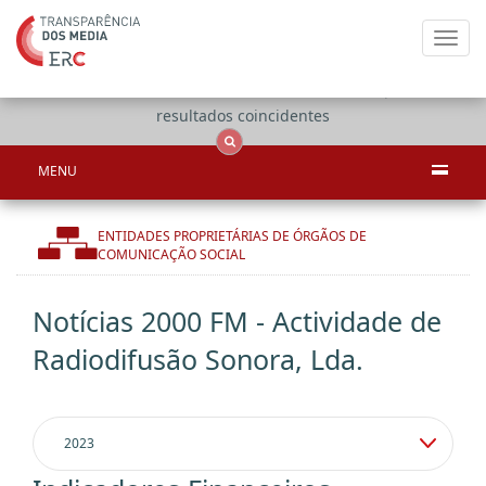
Toggl
navig
Apenas
OCS
Entidades
Tudo
resultados coincidentes
MENU
ENTIDADES PROPRIETÁRIAS DE ÓRGÃOS DE
COMUNICAÇÃO SOCIAL
Notícias 2000 FM - Actividade de
Radiodifusão Sonora, Lda.