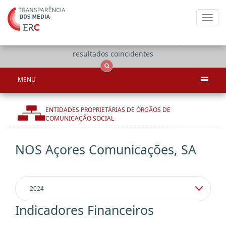
Toggl
navig
Apenas
OCS
Entidades
Tudo
resultados coincidentes
MENU
ENTIDADES PROPRIETÁRIAS DE ÓRGÃOS DE
COMUNICAÇÃO SOCIAL
NOS Açores Comunicações, SA
Indicadores Financeiros