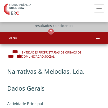
Toggl
navig
Apenas
OCS
Entidades
Tudo
resultados coincidentes
MENU
ENTIDADES PROPRIETÁRIAS DE ÓRGÃOS DE
COMUNICAÇÃO SOCIAL
Narrativas & Melodias, Lda.
Dados Gerais
Actividade Principal