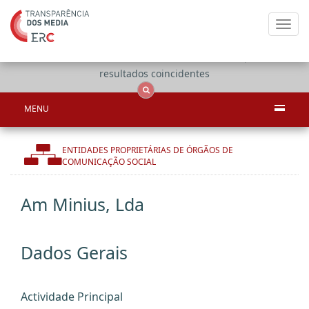
Toggl
navig
Apenas
OCS
Entidades
Tudo
resultados coincidentes
MENU
ENTIDADES PROPRIETÁRIAS DE ÓRGÃOS DE
COMUNICAÇÃO SOCIAL
Am Minius, Lda
Dados Gerais
Actividade Principal